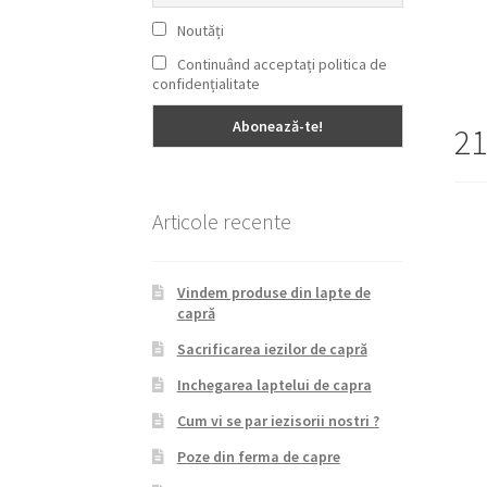
Noutăți
Continuând acceptați politica de
confidențialitate
21
Articole recente
Vindem produse din lapte de
capră
Sacrificarea iezilor de capră
Inchegarea laptelui de capra
Cum vi se par iezisorii nostri ?
Poze din ferma de capre