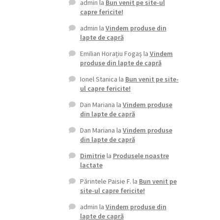
admin
la
Bun venit pe site-ul
capre fericite!
admin
la
Vindem produse din
lapte de capră
Emilian Horațiu Fogaș
la
Vindem
produse din lapte de capră
Ionel Stanica
la
Bun venit pe site-
ul capre fericite!
Dan Mariana
la
Vindem produse
din lapte de capră
Dan Mariana
la
Vindem produse
din lapte de capră
Dimitrie
la
Produsele noastre
lactate
Părintele Paisie F.
la
Bun venit pe
site-ul capre fericite!
admin
la
Vindem produse din
lapte de capră