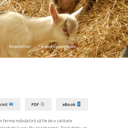
Newsletter
Anunț de angajare
 lapte de vacă
Produsele noastre lactate
rint
PDF
eBook
 ferma mănăstirii să fie de o calitate
aţi de la noi. Nu riscaţi nimic. Dacă dintr-un