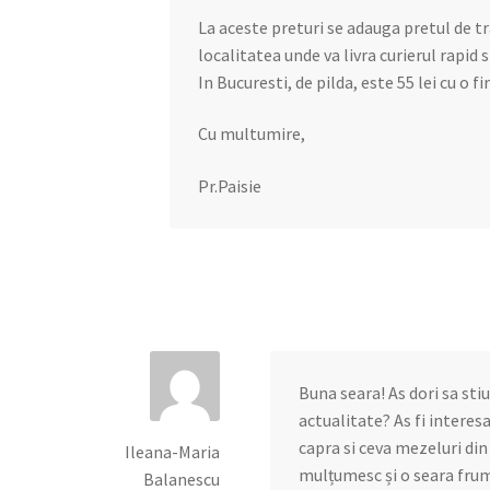
La aceste preturi se adauga pretul de tr
localitatea unde va livra curierul rapid 
In Bucuresti, de pilda, este 55 lei cu o f
Cu multumire,
Pr.Paisie
Buna seara! As dori sa sti
actualitate? As fi intere
capra si ceva mezeluri din
Ileana-Maria
mulțumesc și o seara frumo
Balanescu