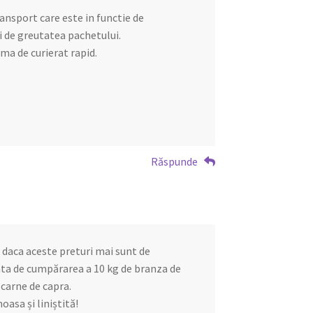
ansport care este in functie de
si de greutatea pachetului.
irma de curierat rapid.
Răspunde
u daca aceste preturi mai sunt de
sata de cumpărarea a 10 kg de branza de
 carne de capra.
asa și liniștită!