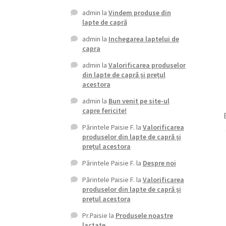
admin
la
Vindem produse din
lapte de capră
admin
la
Inchegarea laptelui de
capra
admin
la
Valorificarea produselor
din lapte de capră și prețul
acestora
admin
la
Bun venit pe site-ul
capre fericite!
Părintele Paisie F.
la
Valorificarea
produselor din lapte de capră și
prețul acestora
Părintele Paisie F.
la
Despre noi
Părintele Paisie F.
la
Valorificarea
produselor din lapte de capră și
prețul acestora
Pr.Paisie
la
Produsele noastre
lactate