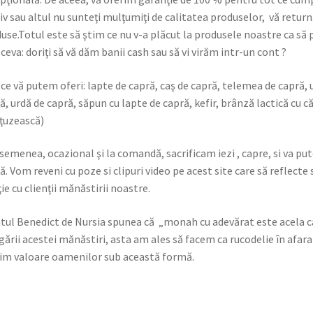
v sau altul nu sunteţi mulţumiţi de calitatea produselor, vă return
use.Totul este să ştim ce nu v-a plăcut la produsele noastre ca să 
 ceva: doriţi să vă dăm banii cash sau să vi virăm intr-un cont ?
 ce vă putem oferi: lapte de capră, caş de capră, telemea de capră, 
ă, urdă de capră, săpun cu lapte de capră, kefir, brânză lactică cu 
ţuzească)
semenea, ocazional şi la comandă, sacrificam iezi , capre, si va pu
ă. Vom reveni cu poze si clipuri video pe acest site care să reflecte
ţie cu clienţii mănăstirii noastre.
tul Benedict de Nursia spunea că „monah cu adevărat este acela care
gării acestei mănăstiri, asta am ales să facem ca rucodelie în afara
im valoare oamenilor sub această formă.