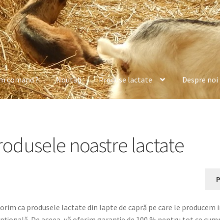
m comand ?
Noutăți
Produse lactate
Despre noi
?
Despre noi
Formular de contact
Newsletter
Noutăți
Produse din
rodusele noastre lactate
 prețul acestora
P
orim ca produsele lactate din lapte de capră pe care le producem in
pţională. De aceea, vă oferim garanţie de 100 % pentru tot ce cumpăr