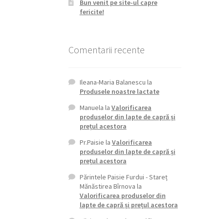
Bun venit pe site-ul capre
fericite!
Comentarii recente
Ileana-Maria Balanescu
la
Produsele noastre lactate
Manuela
la
Valorificarea
produselor din lapte de capră și
prețul acestora
Pr.Paisie
la
Valorificarea
produselor din lapte de capră și
prețul acestora
Părintele Paisie Furdui - Stareț
Mănăstirea Bîrnova
la
Valorificarea produselor din
lapte de capră și prețul acestora