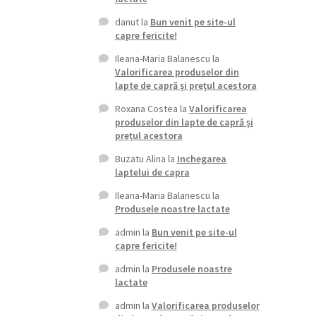
danut
la
Bun venit pe site-ul
capre fericite!
Ileana-Maria Balanescu
la
Valorificarea produselor din
lapte de capră și prețul acestora
Roxana Costea
la
Valorificarea
produselor din lapte de capră și
prețul acestora
Buzatu Alina
la
Inchegarea
laptelui de capra
Ileana-Maria Balanescu
la
Produsele noastre lactate
admin
la
Bun venit pe site-ul
capre fericite!
admin
la
Produsele noastre
lactate
admin
la
Valorificarea produselor