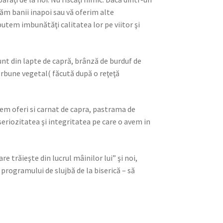
ăm banii inapoi sau vă oferim alte
putem imbunătăţi calitatea lor pe viitor şi
unt din lapte de capră, brânză de burduf de
cărbune vegetal( făcută după o reţeţă
tem oferi si carnat de capra, pastrama de
 seriozitatea şi integritatea pe care o avem in
 trăieşte din lucrul mâinilor lui” şi noi,
 programului de slujbă de la biserică – să