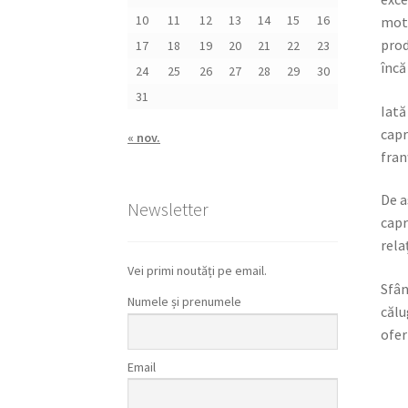
10
11
12
13
14
15
16
moti
prod
17
18
19
20
21
22
23
încă
24
25
26
27
28
29
30
31
Iată
capr
« nov.
fran
De a
Newsletter
capr
rela
Vei primi noutăți pe email.
Sfân
Numele și prenumele
călu
ofer
Email