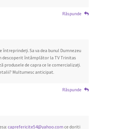
Răspunde
ce întreprindeți. Sa va dea bunul Dumnezeu
m descoperit întâmplător la TV Trinitas
 produsele de capra ce le comercializați.
etalii? Multumesc anticipat.
Răspunde
resa:
caprefericite54@yahoo.com
ce doriti