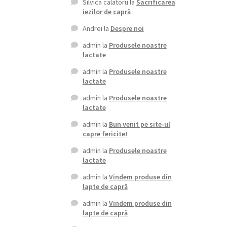
Silvica calatoru
la
Sacrificarea
iezilor de capră
Andrei
la
Despre noi
admin
la
Produsele noastre
lactate
admin
la
Produsele noastre
lactate
admin
la
Produsele noastre
lactate
admin
la
Bun venit pe site-ul
capre fericite!
admin
la
Produsele noastre
lactate
admin
la
Vindem produse din
lapte de capră
admin
la
Vindem produse din
lapte de capră