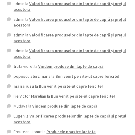
admin
la
Valorificarea produselor din lapte de capră și prețul
acestora
admin
la
Valorificarea produselor din lapte de capră și prețul
acestora
admin
la
Valorificarea produselor din lapte de capră și prețul
acestora
admin
la
Valorificarea produselor din lapte de capră și prețul
acestora
truta viorel
la
Vindem produse din lapte de capră
popescu sturz maria
la
Bun venit pe site-ul capre fericite!
maria rusu
la
Bun venit pe site-ul capre fericite!
Ilie Victor Marelian
la
Bun venit pe site-ul capre fericite!
Mudava
la
Vindem produse din lapte de capră
Eugen
la
Valorificarea produselor din lapte de capră și prețul
acestora
Ernuteanu Ionut
la
Produsele noastre lactate