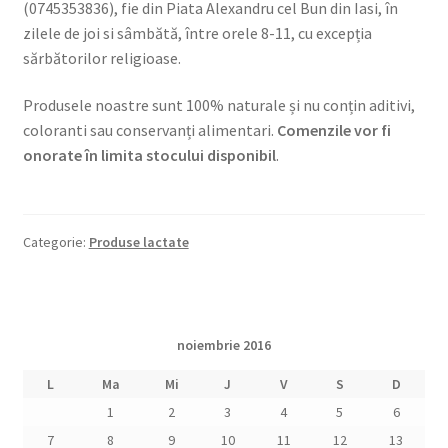
(0745353836), fie din Piata Alexandru cel Bun din Iasi, în
zilele de joi si sâmbătă, între orele 8-11, cu excepția
sărbătorilor religioase.
Produsele noastre sunt 100% naturale și nu conțin aditivi,
coloranti sau conservanți alimentari.
Comenzile vor fi
onorate în limita stocului disponibil
.
Categorie:
Produse lactate
noiembrie 2016
L
Ma
Mi
J
V
S
D
1
2
3
4
5
6
7
8
9
10
11
12
13