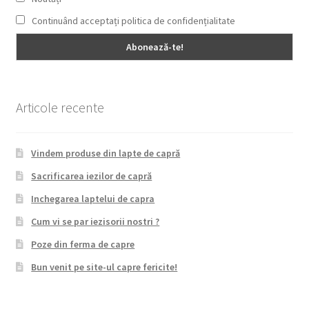
Continuând acceptați politica de confidențialitate
Articole recente
Vindem produse din lapte de capră
Sacrificarea iezilor de capră
Inchegarea laptelui de capra
Cum vi se par iezisorii nostri ?
Poze din ferma de capre
Bun venit pe site-ul capre fericite!