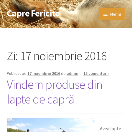
Capre Fericite
Sari
Sari
Meniu
la
la
navigare
conținut
Prima pagină
Anunț de angajare
Zi:
17 noiembrie 2016
Cum comand ?
Publicat pe
17 noiembrie 2016
de
admin
—
15 comentarii
Despre noi
Vindem produse din
Formular de contact
lapte de capră
Newsletter
Noutăți
Avea lapte