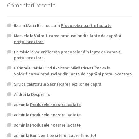
Comentarii recente
Ileana-Maria Balanescu
la
Produsele noastre lactate
Manuela
la
Valorificarea produselor din lapte de capră și
prețul acestora
Pr.Paisie
la
Valorificarea produselor din lapte de capră și
prețul acestora
Părintele Paisie Furdui - Stareț Mănăstirea Bîrnova
la
Valorificarea produselor din lapte de capră și prețul acestora
Silvica calatoru
la
Sacrificarea iezilor de capră
Andrei
la
Despre noi
admin
la
Produsele noastre lactate
admin
la
Produsele noastre lactate
admin
la
Produsele noastre lactate
admin
la
Bun venit pe site-ul capre fericite!