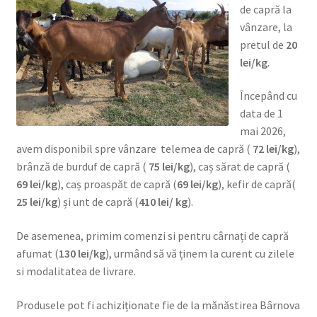
de capră la
Produse din lapte de vacă
vânzare, la
pretul de
20
Produsele noastre lactate
lei/kg
.
Valorificarea produselor din lapte de capră și prețul
Începând cu
acestora
data de 1
mai 2026,
avem disponibil spre vânzare telemea de capră (
72 lei/kg
),
brânză de burduf de capră (
75 lei/kg
), caș sărat de capră (
69 lei/kg
), caș proaspăt de capră (
69 lei/kg
), kefir de capră(
25 lei/kg
) și unt de capră (
410 lei/ kg
).
De asemenea, primim comenzi si pentru cârnați de capră
afumat (
130 lei/kg
), urmând să vă ținem la curent cu zilele
si modalitatea de livrare.
Produsele pot fi achiziționate fie de la mănăstirea Bârnova