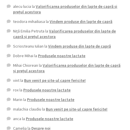
alecu lucia
la
Valorificarea produselor din lapte de capră și
prețul acestora
teodora mihailiasa
la
Vindem produse din lapte de capră
Niță Emilia Petruta
la
Valorificarea produselor din lapte de
capră și prețul acestora
Scriosteanu Iulian
la
Vindem produse din lapte de capră
Dobre Mihai
la
Produsele noastre lactate
Mihai Chiorean
la
Valorificarea produselor din lapte de capră
și prețul acestora
vint
la
Bun venit pe site-ul capre fericite!
rox
la
Produsele noastre lactate
Marin
la
Produsele noastre lactate
malachia claudiu
la
Bun venit pe site-ul capre fericite!
anca
la
Produsele noastre lactate
Camelia
la
Despre noi