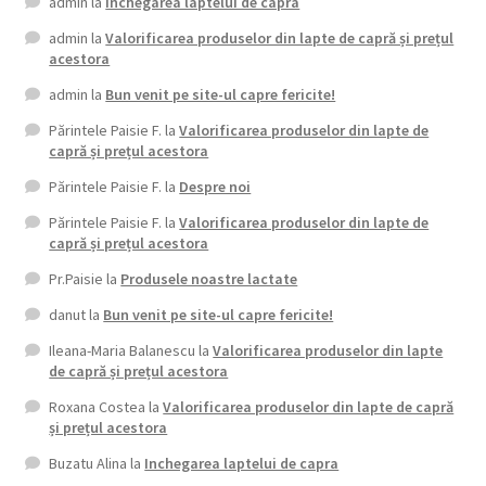
admin
la
Inchegarea laptelui de capra
admin
la
Valorificarea produselor din lapte de capră și prețul
acestora
admin
la
Bun venit pe site-ul capre fericite!
Părintele Paisie F.
la
Valorificarea produselor din lapte de
capră și prețul acestora
Părintele Paisie F.
la
Despre noi
Părintele Paisie F.
la
Valorificarea produselor din lapte de
capră și prețul acestora
Pr.Paisie
la
Produsele noastre lactate
danut
la
Bun venit pe site-ul capre fericite!
Ileana-Maria Balanescu
la
Valorificarea produselor din lapte
de capră și prețul acestora
Roxana Costea
la
Valorificarea produselor din lapte de capră
și prețul acestora
Buzatu Alina
la
Inchegarea laptelui de capra