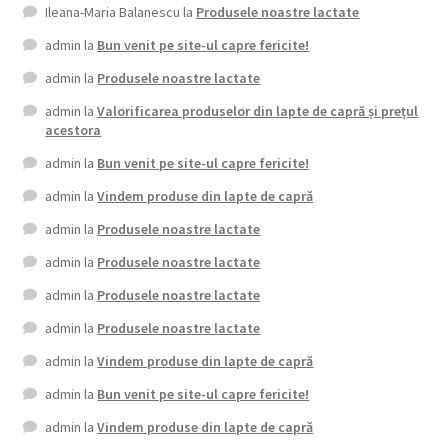
Ileana-Maria Balanescu
la
Produsele noastre lactate
admin
la
Bun venit pe site-ul capre fericite!
admin
la
Produsele noastre lactate
admin
la
Valorificarea produselor din lapte de capră și prețul
acestora
admin
la
Bun venit pe site-ul capre fericite!
admin
la
Vindem produse din lapte de capră
admin
la
Produsele noastre lactate
admin
la
Produsele noastre lactate
admin
la
Produsele noastre lactate
admin
la
Produsele noastre lactate
admin
la
Vindem produse din lapte de capră
admin
la
Bun venit pe site-ul capre fericite!
admin
la
Vindem produse din lapte de capră